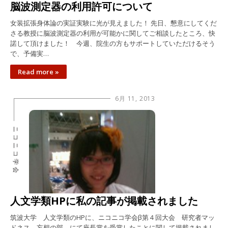
脳波測定器の利用許可について
女装拡張身体論の実証実験に光が見えました！ 先日、懇意にしてくだ
さる教授に脳波測定器の利用が可能かに関してご相談したところ、快
諾して頂けました！ 今週、院生の方もサポートしていただけるそう
で、予備実…
Read more »
6月 11, 2013
ニコニコ学会
人文学類HPに私の記事が掲載されました
筑波大学 人文学類のHPに、ニコニコ学会β第４回大会 研究者マッ
ドネス 妄想の部 にて座長賞を受賞したことに関して掲載されまし