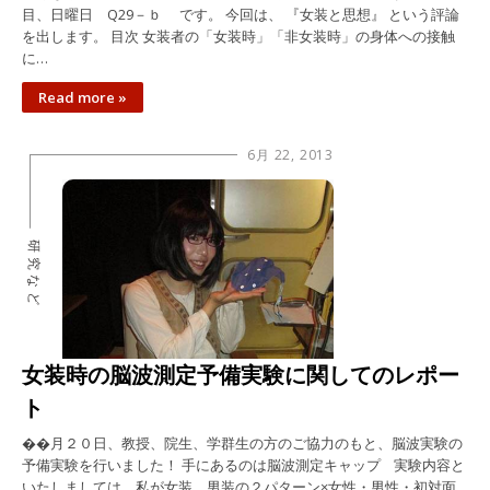
目、日曜日 Q29－ｂ です。 今回は、 『女装と思想』 という評論
を出します。 目次 女装者の「女装時」「非女装時」の身体への接触
に…
Read more »
6月 22, 2013
研究など
女装時の脳波測定予備実験に関してのレポー
ト
��月２０日、教授、院生、学群生の方のご協力のもと、脳波実験の
予備実験を行いました！ 手にあるのは脳波測定キャップ 実験内容と
いたしましては、私が女装、男装の２パターン×女性・男性・初対面