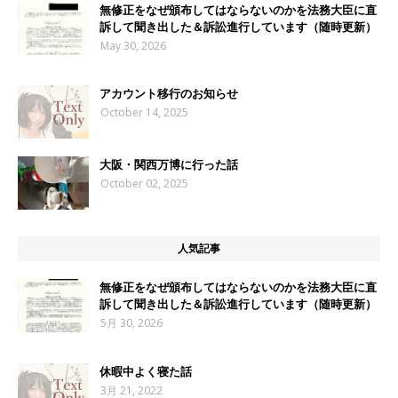
無修正をなぜ頒布してはならないのかを法務大臣に直
訴して聞き出した＆訴訟進行しています（随時更新）
May 30, 2026
アカウント移行のお知らせ
October 14, 2025
大阪・関西万博に行った話
October 02, 2025
人気記事
無修正をなぜ頒布してはならないのかを法務大臣に直
訴して聞き出した＆訴訟進行しています（随時更新）
5月 30, 2026
休暇中よく寝た話
3月 21, 2022