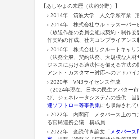
【あしやまの来歴（法的分野）】
2014年 筑波大学 人文学類卒業
2014年 株式会社ウルトラスーパ
（放送作品の委員会組成契約・制作委
作契約の作成、社内コンプライアンス
2016年 株式会社リクルートキャ
（法務全般、契約法務、大規模な人材
ジネスにおける適法性を備える方法の
アント・カスタマー対応へのアドバイ
2020年 VN3ライセンス作成
（2024年現在、日本の民生アバター
び、ジェネレータシステムの提供 当
連ソフトロー等事例集
にも収録されて
2022年 内閣府 メタバース上の
る官民連携会議 構成員
2022年 査読付き論文「
メタバース