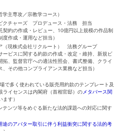
（哲学主専攻／宗教学コース）
ーピクチャーズ プロデュース・法務 担当
託契約の作成・レビュー、10億円以上規模の作品制
制度作成・運用など担当）
リア（現株式会社リクルート） 法務グループ
サービスに関する約款の作成・改定・維持、新規ビ
開拓、監督官庁への適法性照会、書式整備、クライ
ス、その他コンプライアンス業務など担当）
市場で多く使われている販売用約款のテンプレート及
該ライセンスは内閣府（首相官邸）の
メタバース関
います）
コンテンツ等をめぐる新たな法的課題への対応に関す
用途のアバター取引に伴う利益衝突に関する法的考