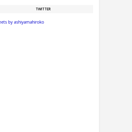
TWITTER
ets by ashiyamahiroko