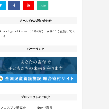
メールでのお問い合わせ
rokoas☆gmail★com （☆を＠に、★を"."に置換してく
さい）
バナーリンク
プロジェクトのご紹介
クノコスプレ研究会
ゆかり温泉