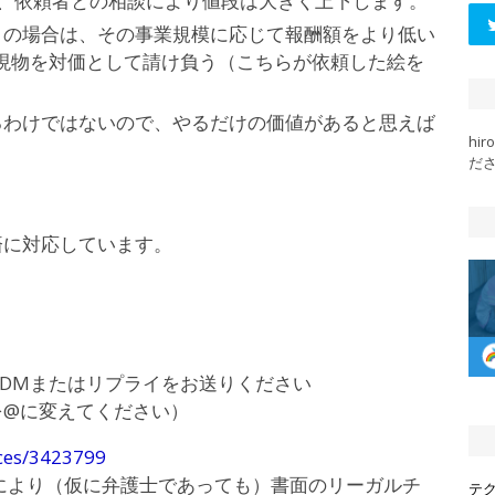
すが、依頼者との相談により値段は大きく上下します。
りの場合は、その事業規模に応じて報酬額をより低い
現物を対価として請け負う（こちらが依頼した絵を
るわけではないので、やるだけの価値があると思えば
hi
だ
済に対応しています。
DMまたはリプライをお送りください
（★を@に変えてください）
ices/3423799
により（仮に弁護士であっても）書面のリーガルチ
テ