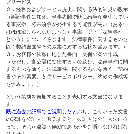
グサービス
２．経営およびサービス提供に関する法的知見の教示
（訴訟事件に加え、当事者間で既に紛争が発生してい
る事案や、将来紛争が発生する可能性が高い（あるい
はほぼ避けられないような）事案（以下「法律事件」
という）について除きます。法律事件に関するものを
除く契約書面やその素案に対する指摘を含みます。）
３．お客様の依頼に応じた書面・文書の案の作成
（ただし、官公署に提出するもの及び、法律事件に関
するものを除く。法律事件に関するものを除く、契約
書やその素案、各種サービスポリシー、約款の作成等
を含みます。）
という業務を実施することを表明する文書になりま
す。
既に過去の記事でご説明したとおり
、こういった文書
の認証を公証人に嘱託すると、公証人は公証人法に従
って、それが違法・無効であるかを判断しなければな
りません。