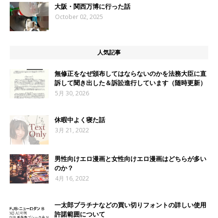
大阪・関西万博に行った話
October 02, 2025
人気記事
無修正をなぜ頒布してはならないのかを法務大臣に直
訴して聞き出した＆訴訟進行しています（随時更新）
5月 30, 2026
休暇中よく寝た話
3月 21, 2022
男性向けエロ漫画と女性向けエロ漫画はどちらが多い
のか？
4月 16, 2022
一太郎プラチナなどの買い切りフォントの詳しい使用
許諾範囲について