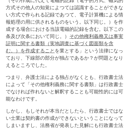
（その作成に代えて電磁的記録（電子的方式、磁気的
方式その他人の知覚によつては認識することができな
い方式で作られる記録であつて、電子計算機による情
報処理の用に供されるものをいう。以下同じ。）を作
成する場合における当該電磁的記録を含む。以下この
条及び次条において同じ。）
その他権利義務又は事実
証明に関する書類（実地調査に基づく図面類を含
む。）を作成すること
を業とする」という法律になっ
ており、下線部の部分が独占であるか？が問題となり
えるところでした。
つまり、弁護士法による独占がなくとも、行政書士法
によって「その他権利義務に関する書類」は行政書士
でなければ作れないと解釈することも可能性的には可
能なわけです。
しかし、もしそれが本当だとしたら、行政書士ではな
い士業は契約書の作成ができないということになって
しまいますし、法務省が発表した見解にも行政書士法