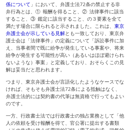
係について
」において、弁護士法72条の禁止する非
弁行為とは、① 報酬を得ること、② 法律事件に該当
すること、③ 鑑定に該当すること、の３要素を全て
満たす場合に限られると示されました。これは、
東京
弁護士会が示している見解
とも一致しており、東京弁
護士会は「法律事件」の定義について「訴訟事件に加
え、当事者間で既に紛争が発生している事案や、将来
紛争が発生する可能性が高い（あるいはほぼ避けられ
ないような）事案」と定義しており、おそらくこの見
解は妥当だと思われます。
つまり、東京弁護士会が言語化したようなケースでな
ければ、そもそも弁護士法72条による抵触はなく、
弁護士法的には契約書の代筆は無資格で行ってもよい
のです。
一方、行政書士法では行政書士の独占業務として「他
人の依頼を受け報酬を得て、官公署に提出する書類