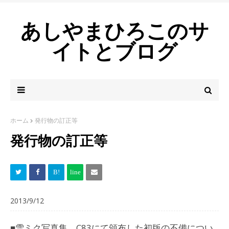
あしやまひろこのサ
イトとブログ
ホーム
発行物の訂正等
発行物の訂正等
2013/9/12
■雪ミク写真集 C83にて頒布した初版の不備につい