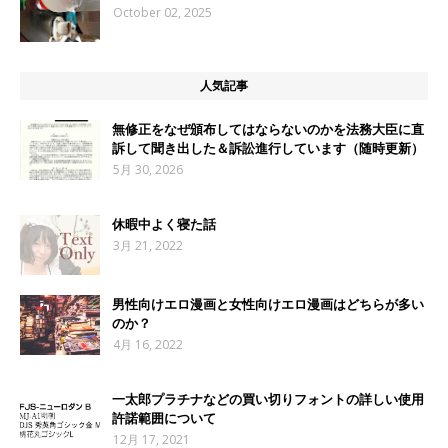
October 02, 2025
人気記事
無修正をなぜ頒布してはならないのかを法務大臣に直
訴して聞き出した＆訴訟進行しています（随時更新）
5月 30, 2026
休暇中よく寝た話
3月 21, 2022
男性向けエロ漫画と女性向けエロ漫画はどちらが多い
のか？
4月 16, 2022
一太郎プラチナなどの買い切りフォントの詳しい使用
許諾範囲について
12月 17, 2021