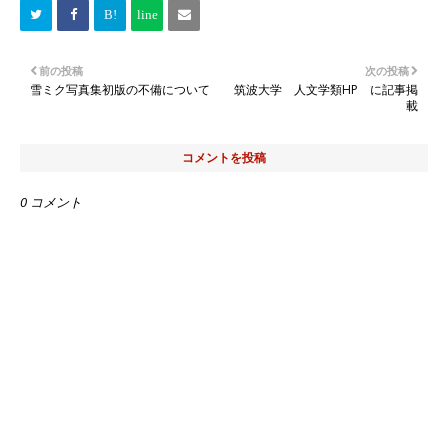
前の投稿
次の投稿
雪ミク写真集初版の不備について
筑波大学 人文学類HP に記事掲
載
コメントを投稿
0 コメント