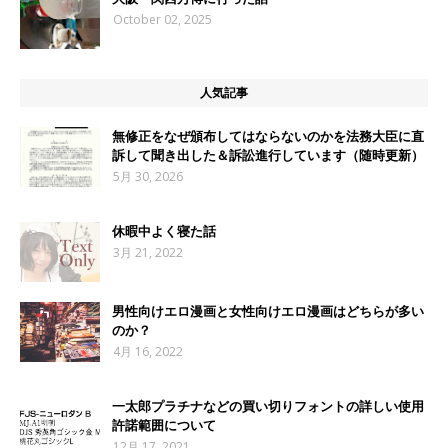
October 02, 2025
人気記事
無修正をなぜ頒布してはならないのかを法務大臣に直
訴して聞き出した＆訴訟進行しています（随時更新）
5月 30, 2026
休暇中よく寝た話
3月 21, 2022
男性向けエロ漫画と女性向けエロ漫画はどちらが多い
のか？
4月 16, 2022
一太郎プラチナなどの買い切りフォントの詳しい使用
許諾範囲について
12月 17, 2021