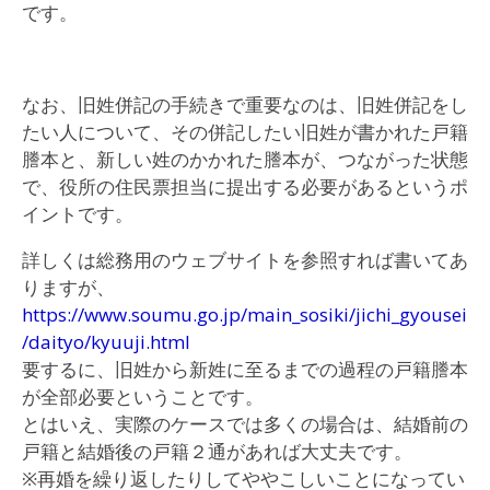
です。
なお、旧姓併記の手続きで重要なのは、旧姓併記をし
たい人について、その併記したい旧姓が書かれた戸籍
謄本と、新しい姓のかかれた謄本が、つながった状態
で、役所の住民票担当に提出する必要があるというポ
イントです。
詳しくは総務用のウェブサイトを参照すれば書いてあ
りますが、
https://www.soumu.go.jp/main_sosiki/jichi_gyousei
/daityo/kyuuji.html
要するに、旧姓から新姓に至るまでの過程の戸籍謄本
が全部必要ということです。
とはいえ、実際のケースでは多くの場合は、結婚前の
戸籍と結婚後の戸籍２通があれば大丈夫です。
※再婚を繰り返したりしてややこしいことになってい