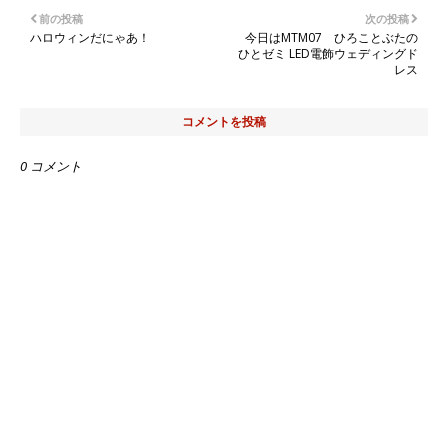
前の投稿
次の投稿
ハロウィンだにゃあ！
今日はMTM07 ひろことぶたの
ひとゼミ LED電飾ウェディングド
レス
コメントを投稿
0 コメント