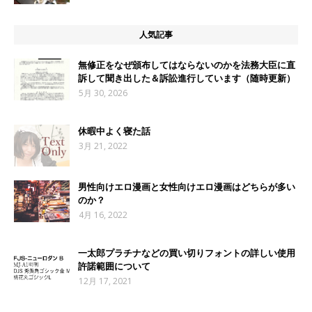
人気記事
無修正をなぜ頒布してはならないのかを法務大臣に直
訴して聞き出した＆訴訟進行しています（随時更新）
5月 30, 2026
休暇中よく寝た話
3月 21, 2022
男性向けエロ漫画と女性向けエロ漫画はどちらが多い
のか？
4月 16, 2022
一太郎プラチナなどの買い切りフォントの詳しい使用
許諾範囲について
12月 17, 2021