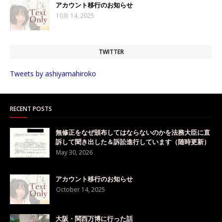
アカウント移行のお知らせ
10月 14, 2025
TWITTER
Tweets by ashiyamahiroko
RECENT POSTS
無修正をなぜ頒布してはならないのかを法務大臣に直
訴して聞き出した＆訴訟進行しています（随時更新）
May 30, 2026
アカウント移行のお知らせ
October 14, 2025
大阪・関西万博に行った話