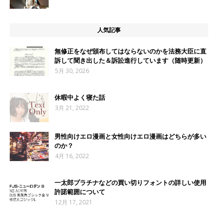
人気記事
無修正をなぜ頒布してはならないのかを法務大臣に直
訴して聞き出した＆訴訟進行しています（随時更新）
5月 30, 2026
休暇中よく寝た話
3月 21, 2022
男性向けエロ漫画と女性向けエロ漫画はどちらが多い
のか？
4月 16, 2022
一太郎プラチナなどの買い切りフォントの詳しい使用
許諾範囲について
12月 17, 2021